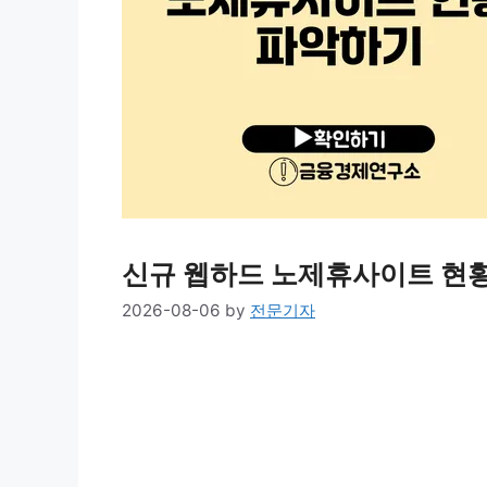
신규 웹하드 노제휴사이트 현
2026-08-06
by
전문기자