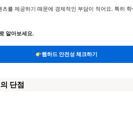
츠를 제공하기 때문에 경제적인 부담이 적어요. 특히 
로 알아보세요.
웹하드 안전성 체크하기
트의 단점