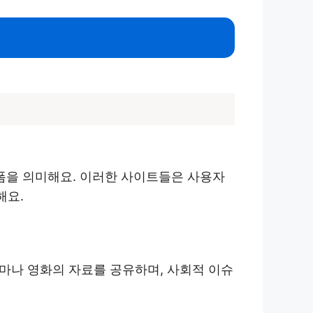
폼을 의미해요. 이러한 사이트들은 사용자
해요.
라마나 영화의 자료를 공유하며, 사회적 이슈