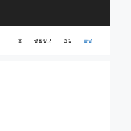
홈
생활정보
건강
금융