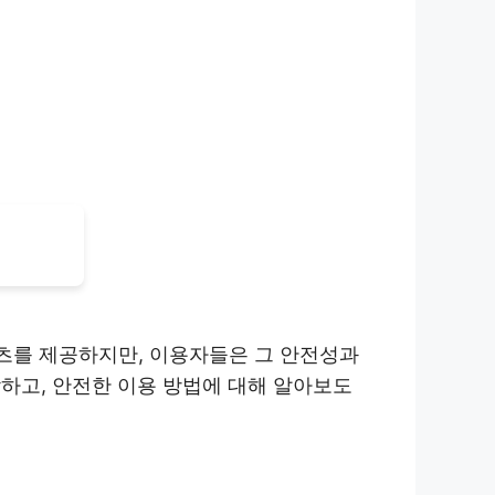
츠를 제공하지만, 이용자들은 그 안전성과
하고, 안전한 이용 방법에 대해 알아보도