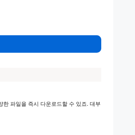
양한 파일을 즉시 다운로드할 수 있죠. 대부