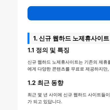
1. 신규 웹하드 노제휴사이트
1.1 정의 및 특징
신규 웹하드 노제휴사이트는 기존의 제휴를
에게 다양한 콘텐츠를 무료로 제공하지만, 
1.2 최근 동향
최근 몇 년 사이에 신규 웹하드 사이트들이
가 되고 있답니다.