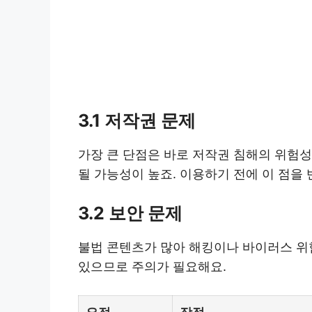
3.1 저작권 문제
가장 큰 단점은 바로 저작권 침해의 위험
될 가능성이 높죠. 이용하기 전에 이 점을
3.2 보안 문제
불법 콘텐츠가 많아 해킹이나 바이러스 위험
있으므로 주의가 필요해요.