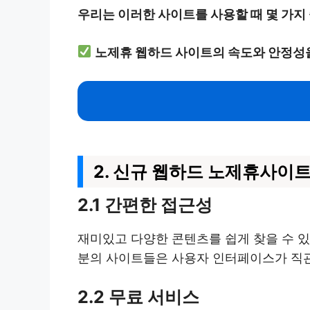
우리는 이러한 사이트를 사용할 때 몇 가지
노제휴 웹하드 사이트의 속도와 안정성
2. 신규 웹하드 노제휴사이
2.1 간편한 접근성
재미있고 다양한 콘텐츠를 쉽게 찾을 수 있
분의 사이트들은 사용자 인터페이스가 직관
2.2 무료 서비스