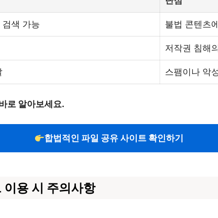
단점
 검색 가능
불법 콘텐츠에
저작권 침해의
발
스팸이나 악성
바로 알아보세요.
합법적인 파일 공유 사이트 확인하기
트 이용 시 주의사항