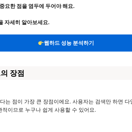
 중요한 점을 염두에 두어야 해요.
을 자세히 알아보세요.
웹하드 성능 분석하기
트의 장점
다는 점이 가장 큰 장점이에요. 사용자는 검색만 하면 다
적이므로 누구나 쉽게 사용할 수 있어요.