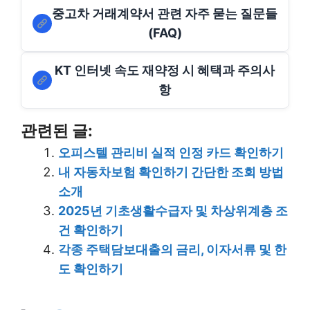
중고차 거래계약서 관련 자주 묻는 질문들
(FAQ)
KT 인터넷 속도 재약정 시 혜택과 주의사
항
관련된 글:
오피스텔 관리비 실적 인정 카드 확인하기
내 자동차보험 확인하기 간단한 조회 방법
소개
2025년 기초생활수급자 및 차상위계층 조
건 확인하기
각종 주택담보대출의 금리, 이자서류 및 한
도 확인하기