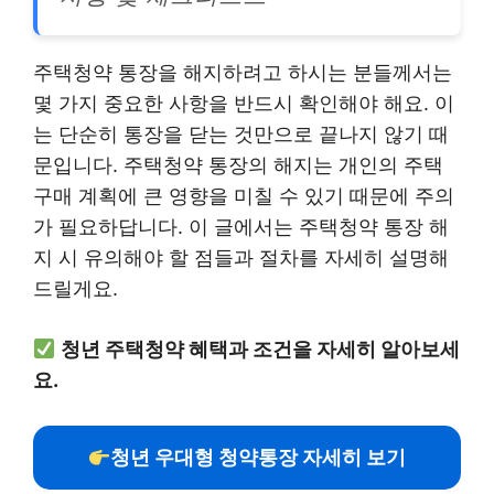
주택청약 통장을 해지하려고 하시는 분들께서는
몇 가지 중요한 사항을 반드시 확인해야 해요. 이
는 단순히 통장을 닫는 것만으로 끝나지 않기 때
문입니다. 주택청약 통장의 해지는 개인의 주택
구매 계획에 큰 영향을 미칠 수 있기 때문에 주의
가 필요하답니다. 이 글에서는 주택청약 통장 해
지 시 유의해야 할 점들과 절차를 자세히 설명해
드릴게요.
청년 주택청약 혜택과 조건을 자세히 알아보세
요.
청년 우대형 청약통장 자세히 보기