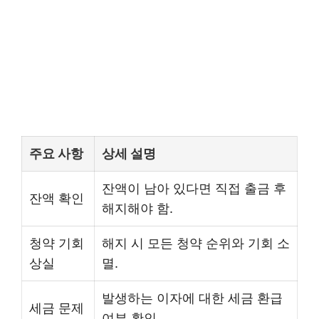
주요 사항
상세 설명
잔액이 남아 있다면 직접 출금 후
잔액 확인
해지해야 함.
청약 기회
해지 시 모든 청약 순위와 기회 소
상실
멸.
발생하는 이자에 대한 세금 환급
세금 문제
여부 확인.