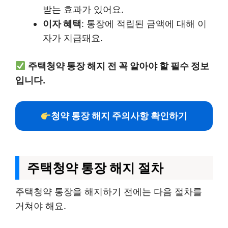
받는 효과가 있어요.
이자 혜택
: 통장에 적립된 금액에 대해 이
자가 지급돼요.
주택청약 통장 해지 전 꼭 알아야 할 필수 정보
입니다.
청약 통장 해지 주의사항 확인하기
주택청약 통장 해지 절차
주택청약 통장을 해지하기 전에는 다음 절차를
거쳐야 해요.