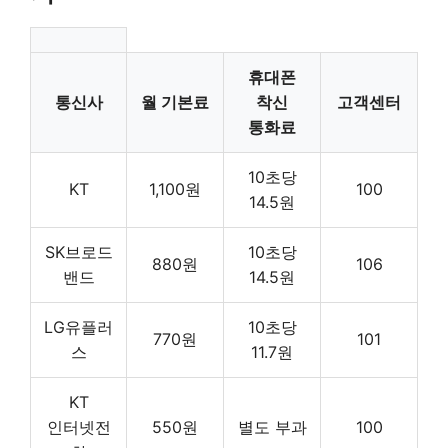
휴대폰
통신사
월 기본료
착신
고객센터
통화료
10초당
KT
1,100원
100
14.5원
SK브로드
10초당
880원
106
밴드
14.5원
LG유플러
10초당
770원
101
스
11.7원
KT
인터넷전
550원
별도 부과
100