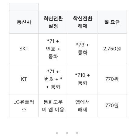
착신전환
착신전환
통신사
월 요금
설정
해제
*71 +
*73 +
SKT
번호 +
2,750원
통화
통화
*71 +
*710 +
KT
번호 + *
770원
통화
+ 통화
LG유플러
통화도우
앱에서
770원
스
미 앱 이용
해제
• • •