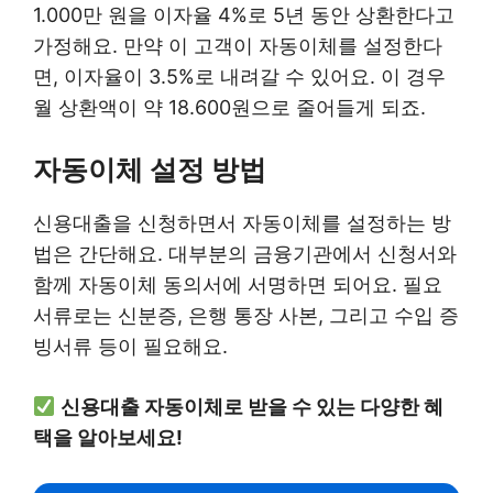
1.000만 원을 이자율 4%로 5년 동안 상환한다고
가정해요. 만약 이 고객이 자동이체를 설정한다
면, 이자율이 3.5%로 내려갈 수 있어요. 이 경우
월 상환액이 약 18.600원으로 줄어들게 되죠.
자동이체 설정 방법
신용대출을 신청하면서 자동이체를 설정하는 방
법은 간단해요. 대부분의 금융기관에서 신청서와
함께 자동이체 동의서에 서명하면 되어요. 필요
서류로는 신분증, 은행 통장 사본, 그리고 수입 증
빙서류 등이 필요해요.
신용대출 자동이체로 받을 수 있는 다양한 혜
택을 알아보세요!