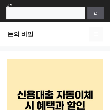
Skip
검색
to
content
돈의 비밀
Menu