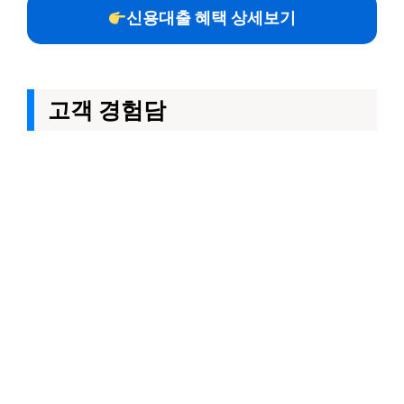
신용대출 혜택 상세보기
고객 경험담