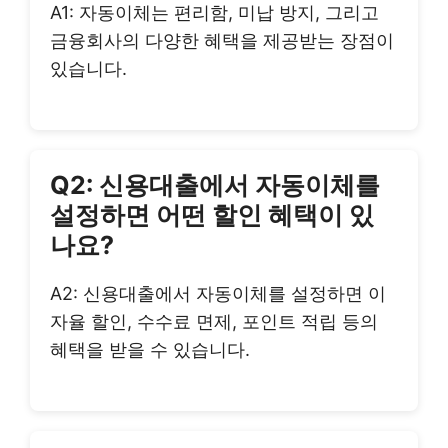
A1: 자동이체는 편리함, 미납 방지, 그리고
금융회사의 다양한 혜택을 제공받는 장점이
있습니다.
Q2: 신용대출에서 자동이체를
설정하면 어떤 할인 혜택이 있
나요?
A2: 신용대출에서 자동이체를 설정하면 이
자율 할인, 수수료 면제, 포인트 적립 등의
혜택을 받을 수 있습니다.