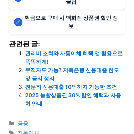
꿀팁
현금으로 구매 시 백화점 상품권 할인 정
보
관련된 글:
관리비 조회와 자동이체 혜택 앱 활용으로
똑똑하게!
무직자도 가능? 저축은행 신용대출 한도
및 금리 정리
전문직 신용대출 10억까지 가능한 조건
2025 농할상품권 30% 할인 혜택과 사용
처 안내
Categories
금융
Tags
자동이체