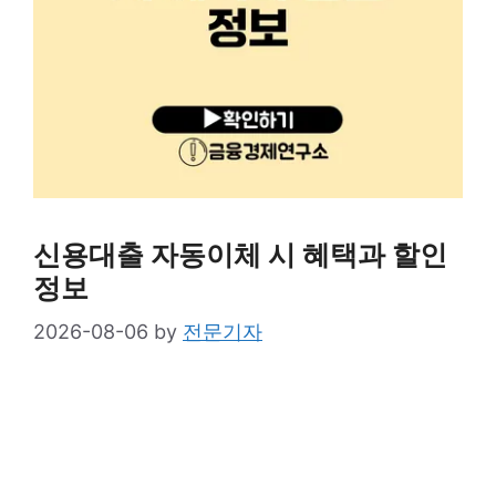
신용대출 자동이체 시 혜택과 할인
정보
2026-08-06
by
전문기자