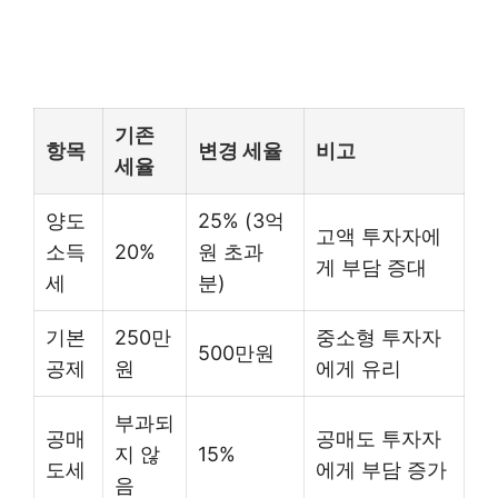
기존
항목
변경 세율
비고
세율
양도
25% (3억
고액 투자자에
소득
20%
원 초과
게 부담 증대
세
분)
기본
250만
중소형 투자자
500만원
공제
원
에게 유리
부과되
공매
공매도 투자자
지 않
15%
도세
에게 부담 증가
음